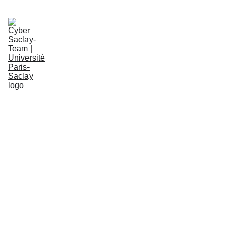
Notre Équipe
Nos Activités
Nous Contacter
Cyber Saclay-Team
FR
Événements
Événement 
au Comptoir 
du 